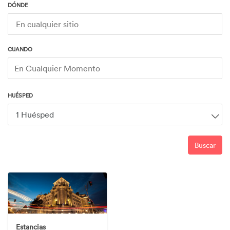
DÓNDE
CUANDO
En Cualquier Momento
Llegada
Salida
-
HUÉSPED
Buscar
Estancias