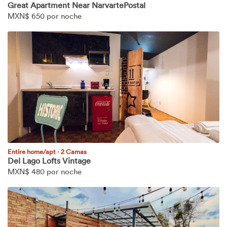
Great Apartment Near NarvartePostal
MXN$
650 por noche
Entire home/apt
·
2 Camas
Del Lago Lofts Vintage
MXN$
480 por noche