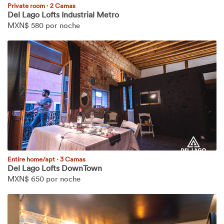
Private room
·
2 Camas
Del Lago Lofts Industrial Metro
MXN$
580 por noche
Entire home/apt
·
3 Camas
Del Lago Lofts DownTown
MXN$
650 por noche