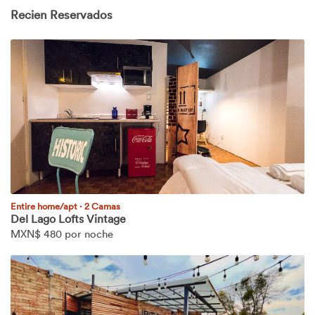
Recien Reservados
Entire home/apt
·
2 Camas
Del Lago Lofts Vintage
MXN$
480 por noche