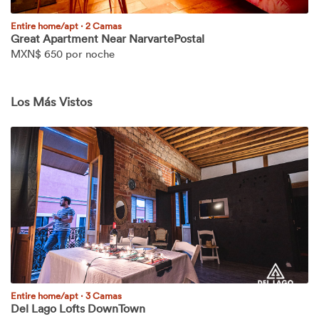
Entire home/apt
·
2 Camas
Great Apartment Near NarvartePostal
MXN$
650 por noche
Los Más Vistos
Entire home/apt
·
3 Camas
Del Lago Lofts DownTown