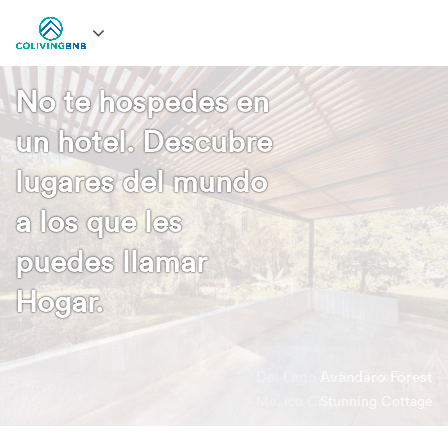
No te hospedes en
un hotel. Descubre
lugares del mundo
a los que les
puedes llamar
Hogar.
Avandaro Forest
Stunning Cottage