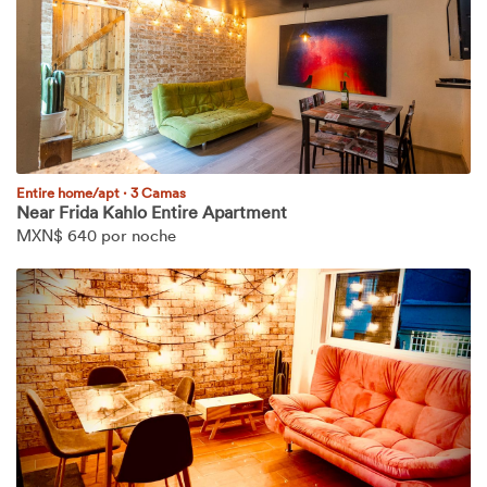
Entire home/apt
·
3 Camas
Near Frida Kahlo Entire Apartment
MXN$
640 por noche