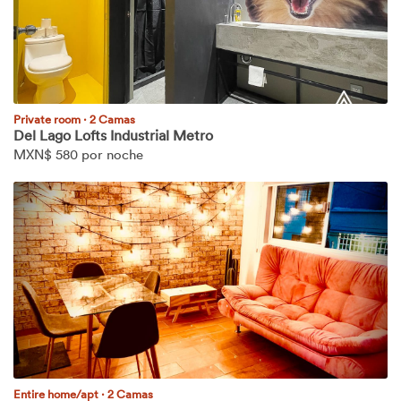
Private room
·
2 Camas
Del Lago Lofts Industrial Metro
MXN$
580 por noche
Entire home/apt
·
2 Camas