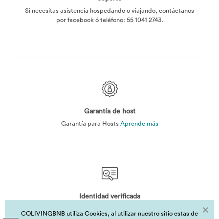
Si necesitas asistencia hospedando o viajando, contáctanos
por facebook ó teléfono: ‭55 1041 2743‬.
Garantía de host
Garantía para Hosts
Aprende más
Identidad verificada
Estamos generando una comunidad confiable para cuando
COLIVINGBNB utiliza Cookies, al utilizar nuestro sitio estas de
decidas viajar u hospedar.