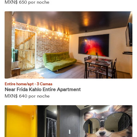
MXN$
650 por noche
Entire home/apt
·
3 Camas
Near Frida Kahlo Entire Apartment
MXN$
640 por noche